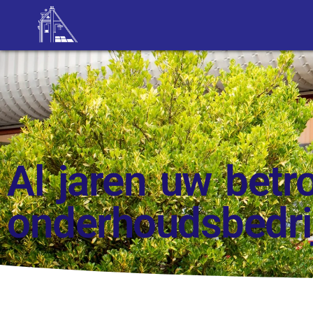
Al jaren uw bet
onderhoudsbedri